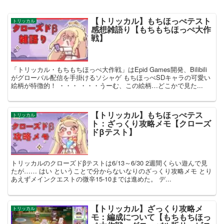
【トリッカル】もちほっぺテスト
トリッカル
感想雑語り【もちもちほっぺ大作
戦】
「トリッカル・もちもちほっぺ大作戦」はEpid Games開発、Bilibili
がグローバル配信を手掛けるソシャゲ もちほっぺSDキャラの可愛い
絵柄が特徴的！ ・・・ ・・・うーむ、この絵柄…どこかで見た...
【トリッカル】もちほっぺテス
トリッカル
ト：ざっくり攻略メモ【クローズ
ドβテスト】
トリッカルのクローズドβテストは6/13～6/30 2週間くらい遊んで見
たが…… はい ということで分からないなりのざっくり攻略メモ とり
あえずメインクエストの微辛15-10までは進めた。 デ...
【トリッカル】ざっくり攻略メ
トリッカル
モ：編成について【もちもちほっ