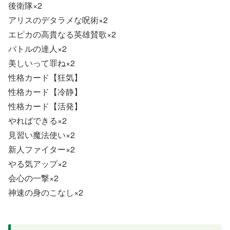
後衛隊×2
アリスのデタラメな呪術×2
エピカの高貴なる英雄賛歌×2
バトルの達人×2
美しいって罪ね×2
性格カード【狂気】
性格カード【冷静】
性格カード【活発】
やればできる×2
見習い魔法使い×2
新人ファイター×2
やる気アップ×2
会心の一撃×2
神速の身のこなし×2