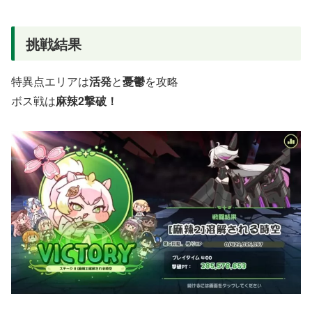
挑戦結果
特異点エリアは
活発
と
憂鬱
を攻略
ボス戦は
麻辣2撃破！