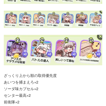
ざっくり上から順の取得優先度
あいつを捕まえろ×2
ソーダ味カプセル×2
センター最高×2
前衛隊×2