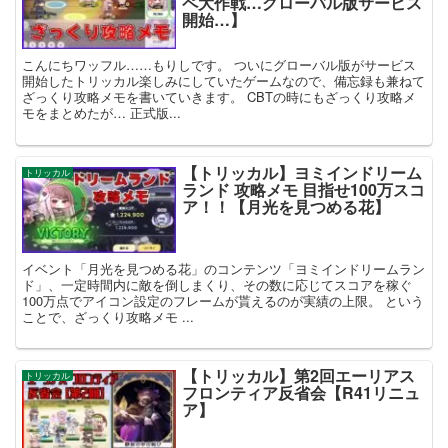
ペ大作戦…グローバル版サービス
開始…】
こんにちワッフル……もりしです。 ついにグローバル版がサービス
開始したトリッカル楽しみにしていたゲームなので、備忘録も兼ねて
ざっくり攻略メモを書いていきます。 CBTの時にもざっくり攻略メ
モをまとめたが… 正式版...
【トリッカル】ヨミインドリーム
トリッカル
ランド 攻略メモ 目指せ100万スコ
ア！！【月光を見つめる花】
イベント「月光を見つめる花」のコンテンツ「ヨミインドリームラン
ド」、一定時間内に敵を倒しまくり、その数に応じてスコアを稼ぐ
100万点でアイコン設定のフレームが貰えるのが実績の上限。 という
ことで、ざっくり攻略メモ ...
【トリッカル】第2回エーリアス
トリッカル
フロンティア反省会【R41リニュ
ア】