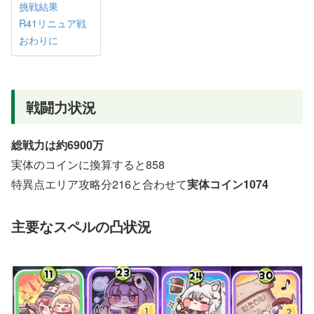
挑戦結果
R41リニュア戦
おわりに
戦闘力状況
総戦力は約6900万
実体のコインに換算すると858
特異点エリア攻略分216と合わせて
実体コイン1074
主要なスペルの凸状況