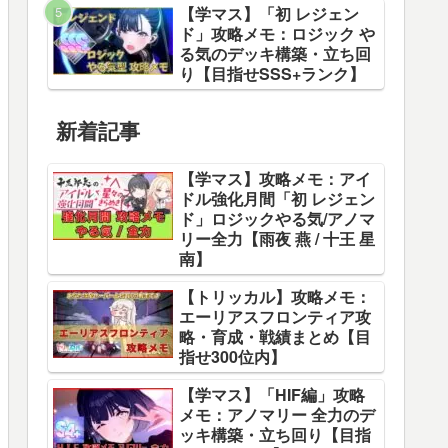
【学マス】「初 レジェン
ド」攻略メモ：ロジック や
る気のデッキ構築・立ち回
り【目指せSSS+ランク】
新着記事
【学マス】攻略メモ：アイ
ドル強化月間「初 レジェン
ド」ロジックやる気/アノマ
リー全力【雨夜 燕 / 十王 星
南】
【トリッカル】攻略メモ：
エーリアスフロンティア攻
略・育成・戦績まとめ【目
指せ300位内】
【学マス】「HIF編」攻略
メモ：アノマリー 全力のデ
ッキ構築・立ち回り【目指