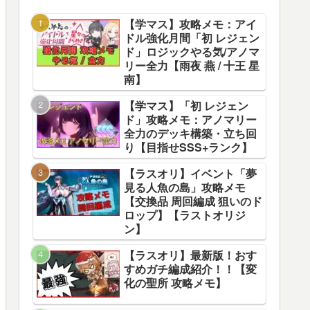
【学マス】攻略メモ：アイ
ドル強化月間「初 レジェン
ド」ロジックやる気/アノマ
リー全力【雨夜 燕 / 十王 星
南】
【学マス】「初 レジェン
ド」攻略メモ：アノマリー
全力のデッキ構築・立ち回
り【目指せSSS+ランク】
【ラスオリ】イベント「夢
見る人魚の島」攻略メモ
【交換品 周回編成 狙いのド
ロップ】【ラストオリジ
ン】
【ラスオリ】最新版！おす
すめガチ編成紹介！！【変
化の聖所 攻略メモ】