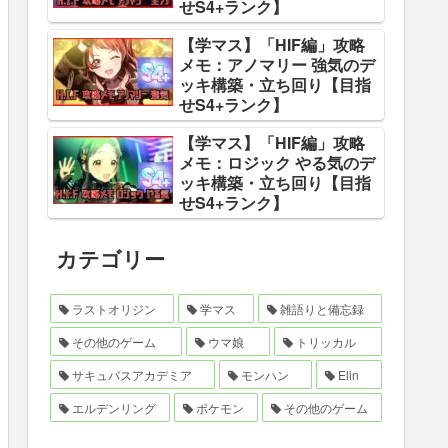
せS4+ランク】
【学マス】「HIF編」攻略
メモ：アノマリー 強気のデ
ッキ構築・立ち回り【目指
せS4+ランク】
【学マス】「HIF編」攻略
メモ：ロジック やる気のデ
ッキ構築・立ち回り【目指
せS4+ランク】
カテゴリー
ラストオリジン
学マス
雑語りと備忘録
その他のゲーム
ウマ娘
トリッカル
サキュバスアカデミア
モンハン
Elin
エルデンリング
ポケモン
その他のゲーム