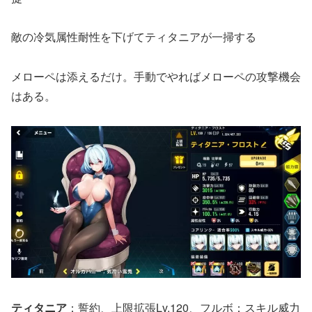
敵の冷気属性耐性を下げてティタニアが一掃する
メローペは添えるだけ。手動でやればメローペの攻撃機会
はある。
ティタニア
：誓約、上限拡張Lv.120、フルボ：スキル威力