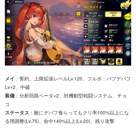
メイ
：誓約、上限拡張レベルLv.120、フルボ：バフデバフ
Lv+2、中破
装備
：分析回路ベータ×2、対機動型戦闘システム、チョ
コ
ステータス
：敵にデバフ食らってもクリ率100%以上にな
る用調整(Lv.75)、命中140%以上(Lv.20)、残り攻撃