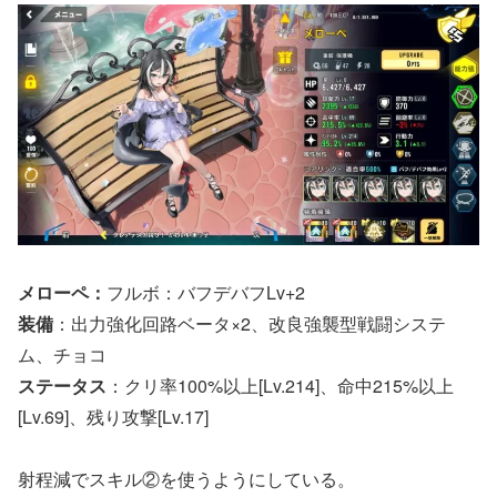
メローペ：
フルボ：バフデバフLv+2
装備
：出力強化回路ベータ×2、改良強襲型戦闘システ
ム、チョコ
ステータス
：クリ率100%以上[Lv.214]、命中215%以上
[Lv.69]、残り攻撃[Lv.17]
射程減でスキル②を使うようにしている。