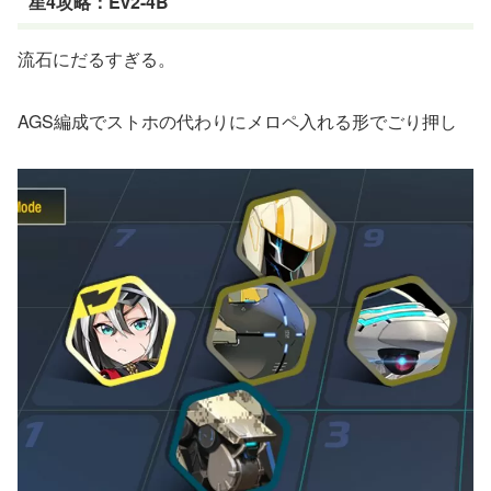
星4攻略：Ev2-4B
流石にだるすぎる。
AGS編成でストホの代わりにメロペ入れる形でごり押し