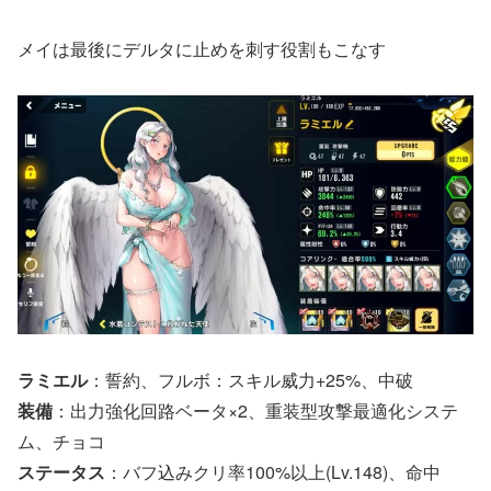
メイは最後にデルタに止めを刺す役割もこなす
ラミエル
：誓約、フルボ：スキル威力+25%、中破
装備
：出力強化回路ベータ×2、重装型攻撃最適化システ
ム、チョコ
ステータス
：バフ込みクリ率100%以上(Lv.148)、命中