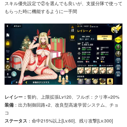
スキル優先設定で②を選んでも良いが、支援分隊で使って
もらった時に機能するように一手間
レイシー：
誓約、上限拡張Lv120、フルボ：クリ率+20%
装備
：出力制御回路×2、改良型高速学習システム、チョ
コ
ステータス
：命中215%以上[Lv.60]、残り攻撃[Lv.300]