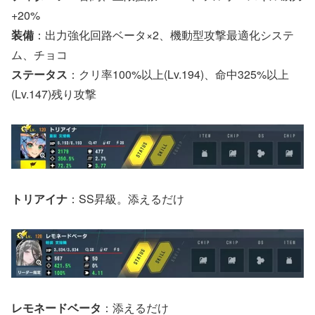
+20%
装備
：出力強化回路ベータ×2、機動型攻撃最適化システ
ム、チョコ
ステータス
：クリ率100%以上(Lv.194)、命中325%以上
(Lv.147)残り攻撃
トリアイナ
：SS昇級。添えるだけ
レモネードベータ
：添えるだけ