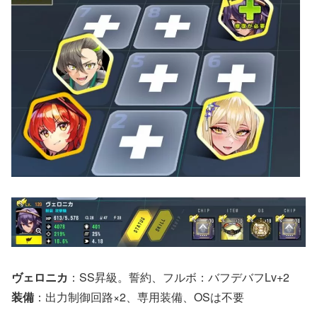
ヴェロニカ
：SS昇級。誓約、フルボ：バフデバフLv+2
装備
：出力制御回路×2、専用装備、OSは不要