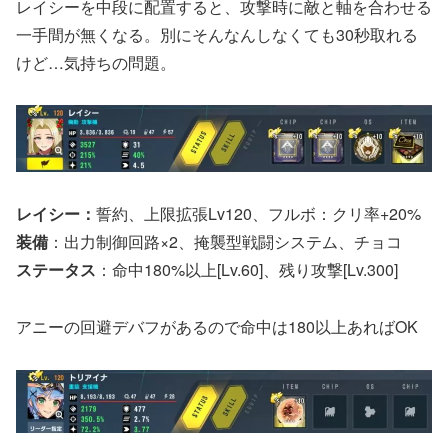
レイシーを中段に配置すると、攻撃時に敵と軸を合わせる
一手間が無くなる。別にそんなんしなくても30秒取れる
けど…気持ちの問題。
レイシー：
誓約、上限拡張Lv120、フルボ：クリ率+20%
装備
：出力制御回路×2、掩襲型戦闘システム、チョコ
ステータス
：命中180%以上[Lv.60]、残り攻撃[Lv.300]
アニーの回避デバフがあるので命中は180以上あればOK