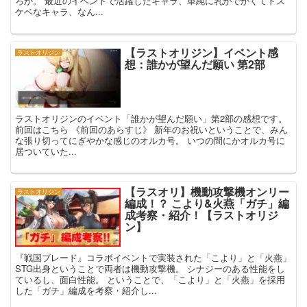
ろか。 最近のイベントで活躍したキャラ、単純に乳がでかくてドス
ケベなキャラ、なん...
【ラストオリジン】イベント感
ラストオリジン
想：誰かが望んだ願い 第2部
ラストオリジンのイベント「誰かが望んだ願い」第2部の感想です。
前回はこちら 《前回のあらすじ》 新年のお祝いということで、みん
な張り切ってにぎやかな感じのオルカ号。 いつの間にかオルカ号に
居ついていた...
【ラスオリ】機動攻撃機オンリー
ラストオリジン
編成！？ こより&火燕「ガチ」編
成考察・紹介！【ラストオリジ
ン】
『戦国ブレード』コラボイベントで実装された「こより」と「火燕」
STG出身ということで両者は機動攻撃機。 シナジーのある性能をし
ているし、面白性能。 ということで、「こより」と「火燕」を採用
した「ガチ」編成を考察・紹介し...