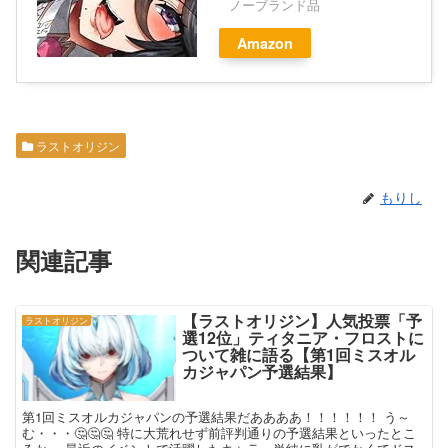
ノーブランド品
Amazon
ラストオリジン
もりし
関連記事
【ラストオリジン】人気投票「予
ラストオリジン
選12位」ティタニア・フロストに
ついて雑に語る【第1回ミスオル
カジャパン予選結果】
第1回ミスオルカジャパンの予選結果だああああ！！！！！！ う～
む・・・🤔🤔🤔 特に大荒れせず前評判通りの予選結果といったとこ