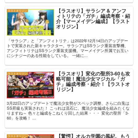
【ラスオリ】サラシア & アンフ
ラストオリジン
ィトリテの「ガチ」編成考察・紹
介【マーメイデン編成】【ラスト
オリジン】
「サラシア」と「アンフィトリテ」は2022年12月14日のアップデー
トで実装された新キャラクター。サラシアはSSランク重装攻撃機、
アンフィトリテはSSランク重装支援機。マーメイデン所属でお互い
にシナジーのある性能をしている。 一緒に...
【ラスオリ】変化の聖所3-60も攻
ラストオリジン
略可能！魔法少女マジカル「ガ
チ」編成考察・紹介！【ラストオ
リジン】
3月22日のアップデートで魔法少女勢がスペック調整、さらに白兎は
SS昇級も実装された！ こっれは流石に、魔法少女編成を組みたくな
りますね～ 色々と編成をこねくり回した結果・・・ 変化の聖所「3-
60」を攻略！ ...
【驚愕】オルカ学園の風紀、もう
ラストオリジン