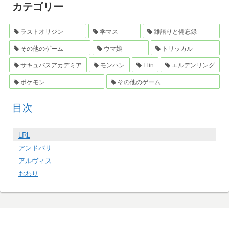
カテゴリー
ラストオリジン
学マス
雑語りと備忘録
その他のゲーム
ウマ娘
トリッカル
サキュバスアカデミア
モンハン
Elin
エルデンリング
ポケモン
その他のゲーム
目次
LRL
アンドバリ
アルヴィス
おわり