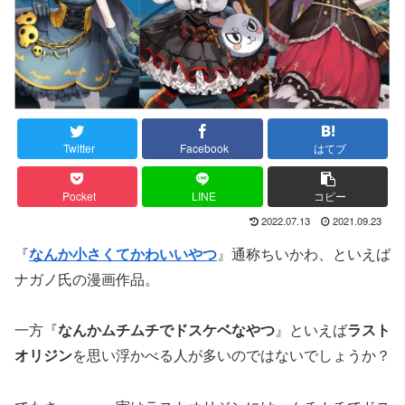
Twitter
Facebook
はてブ
Pocket
LINE
コピー
2022.07.13
2021.09.23
『
なんか小さくてかわいいやつ
』通称ちいかわ、といえば
ナガノ氏の漫画作品。
一方『
なんかムチムチでドスケベなやつ
』といえば
ラスト
オリジン
を思い浮かべる人が多いのではないでしょうか？