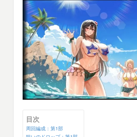
目次
周回編成：第1部
狙いのドロップ：第1部