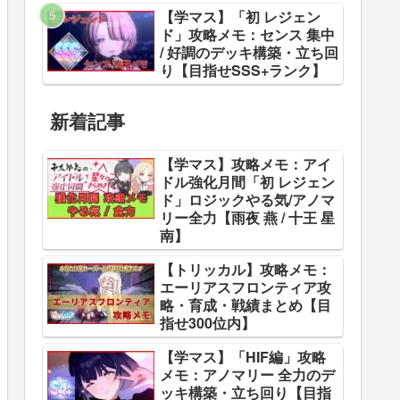
【学マス】「初 レジェン
ド」攻略メモ：センス 集中
/ 好調のデッキ構築・立ち回
り【目指せSSS+ランク】
新着記事
【学マス】攻略メモ：アイ
ドル強化月間「初 レジェン
ド」ロジックやる気/アノマ
リー全力【雨夜 燕 / 十王 星
南】
【トリッカル】攻略メモ：
エーリアスフロンティア攻
略・育成・戦績まとめ【目
指せ300位内】
【学マス】「HIF編」攻略
メモ：アノマリー 全力のデ
ッキ構築・立ち回り【目指