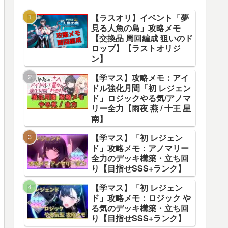
【ラスオリ】イベント「夢
見る人魚の島」攻略メモ
【交換品 周回編成 狙いのド
ロップ】【ラストオリジ
ン】
【学マス】攻略メモ：アイ
ドル強化月間「初 レジェン
ド」ロジックやる気/アノマ
リー全力【雨夜 燕 / 十王 星
南】
【学マス】「初 レジェン
ド」攻略メモ：アノマリー
全力のデッキ構築・立ち回
り【目指せSSS+ランク】
【学マス】「初 レジェン
ド」攻略メモ：ロジック や
る気のデッキ構築・立ち回
り【目指せSSS+ランク】