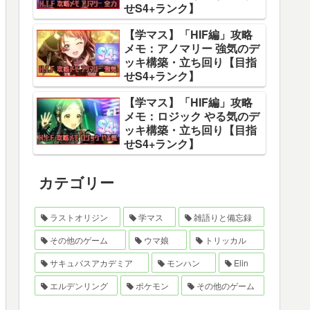
せS4+ランク】
【学マス】「HIF編」攻略
メモ：アノマリー 強気のデ
ッキ構築・立ち回り【目指
せS4+ランク】
【学マス】「HIF編」攻略
メモ：ロジック やる気のデ
ッキ構築・立ち回り【目指
せS4+ランク】
カテゴリー
ラストオリジン
学マス
雑語りと備忘録
その他のゲーム
ウマ娘
トリッカル
サキュバスアカデミア
モンハン
Elin
エルデンリング
ポケモン
その他のゲーム