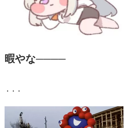
暇やな────
・・・