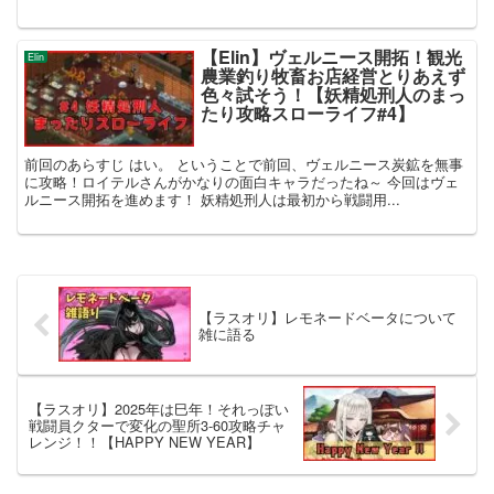
【Elin】ヴェルニース開拓！観光
Elin
農業釣り牧畜お店経営とりあえず
色々試そう！【妖精処刑人のまっ
たり攻略スローライフ#4】
前回のあらすじ はい。 ということで前回、ヴェルニース炭鉱を無事
に攻略！ロイテルさんがかなりの面白キャラだったね～ 今回はヴェ
ルニース開拓を進めます！ 妖精処刑人は最初から戦闘用...
【ラスオリ】レモネードベータについて
雑に語る
【ラスオリ】2025年は巳年！それっぽい
戦闘員クターで変化の聖所3-60攻略チャ
レンジ！！【HAPPY NEW YEAR】