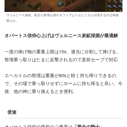
ヴェルニース炭鉱、鉱石も祭壇も他のネフィアよりもたくさん出現するのは体感
明らか。
オパートス信仰心上げはヴェルニース炭鉱採掘が最適解
一度の捧げ物の重量上限は15s、適当に分割して捧げる。
祭壇乗っ取りはたまに反撃されるので直前セーブで対応
エヘカトルの祭壇は重量が80sと軽く持ち帰りできるの
で、その場で乗っ取りせずにホームに持ち帰ると良い。今
後、他の神に乗り換えるとき便利。
使途
オパートス信仰の最初のご褒美は
「黄金の騎士」