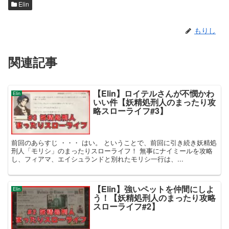
Elin
もりし
関連記事
【Elin】ロイテルさんが不憫かわ
Elin
いい件【妖精処刑人のまったり攻
略スローライフ#3】
前回のあらすじ ・・・ はい。 ということで、前回に引き続き妖精処
刑人「モリシ」のまったりスローライフ！ 無事にナイミールを攻略
し、フィアマ、エイシュランドと別れたモリシ一行は、...
【Elin】強いペットを仲間にしよ
Elin
う！【妖精処刑人のまったり攻略
スローライフ#2】