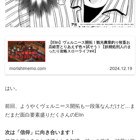
【Elin】ヴェルニース開拓！観光農業釣り牧畜お
店経営とりあえず色々試そう！【妖精処刑人のま
ったり攻略スローライフ#4】
morishimemo.com
2024.12.19
はい。
前回、ようやくヴェルニース開拓も一段落なんだけど…ま
だまだ面白要素盛りだくさんのElin
次は「信仰」に向き合います！