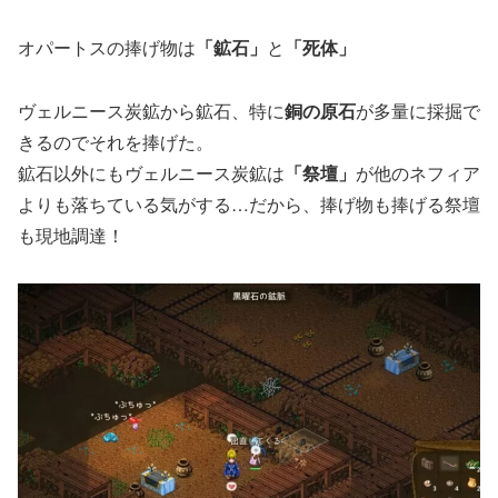
オパートスの捧げ物は
「鉱石」
と
「死体」
ヴェルニース炭鉱から鉱石、特に
銅の原石
が多量に採掘で
きるのでそれを捧げた。
鉱石以外にもヴェルニース炭鉱は
「祭壇」
が他のネフィア
よりも落ちている気がする…だから、捧げ物も捧げる祭壇
も現地調達！