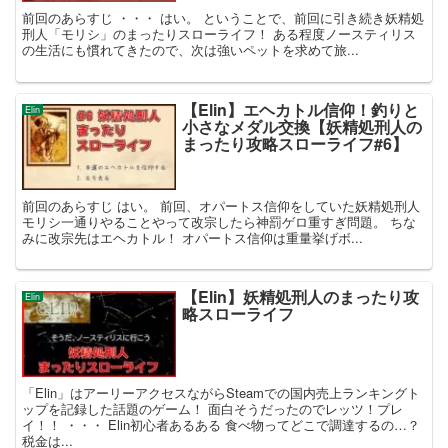
前回のあらすじ ・・・ はい。 ということで、前回に引き続き妖精処
刑人「モリシ」のまったりスローライフ！ ある程度ノースティリス
の生活にも慣れてきたので、次は強いペットを求めて旅...
【Elin】エヘカトル信仰！釣りと
Elin
小さなメダル交換【妖精処刑人の
まったり攻略スローライフ#6】
前回のあらすじ はい。 前回、オパートス信仰をしていた妖精処刑人
モリシ一通りやることやって改宗したら神罰ゲロ重すぎ問題。 ちな
みに改宗先はエヘカトル！ オパートス信仰は重量挙げボ...
【Elin】妖精処刑人のまったり攻
Elin
略スローライフ
「Elin」はアーリーアクセスながらSteamでの国内売上ランキングト
ップを記録した話題のゲーム！ 面白そうだったのでレッツ！プレ
イ！！ ・・・ Elin初心者あるある 食べ物ってどこで調達するの…？
税金は...