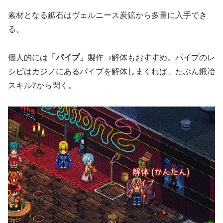
素材となる鉱石はヴェルニース炭鉱から多量に入手でき
る。
個人的には
「パイプ」
製作→解体もおすすめ。パイプのレ
シピはカジノにあるパイプを解体しまくれば、たぶん鍛冶
スキル7から閃く。