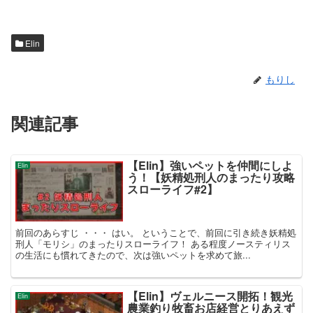
Elin
もりし
関連記事
【Elin】強いペットを仲間にしよ
Elin
う！【妖精処刑人のまったり攻略
スローライフ#2】
前回のあらすじ ・・・ はい。 ということで、前回に引き続き妖精処
刑人「モリシ」のまったりスローライフ！ ある程度ノースティリス
の生活にも慣れてきたので、次は強いペットを求めて旅...
【Elin】ヴェルニース開拓！観光
Elin
農業釣り牧畜お店経営とりあえず