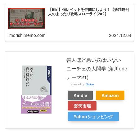
【Elin】強いペットを仲間にしよう！【妖精処刑
人のまったり攻略スローライフ#2】
morishimemo.com
2024.12.04
善人ほど悪い奴はいない
ニーチェの人間学 (角川one
テーマ21)
created by
Rinker
Kindle
Amazon
楽天市場
Yahooショッピング