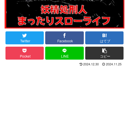
Twitter
Facebook
はてブ
Pocket
LINE
コピー
2024.12.30
2024.11.25