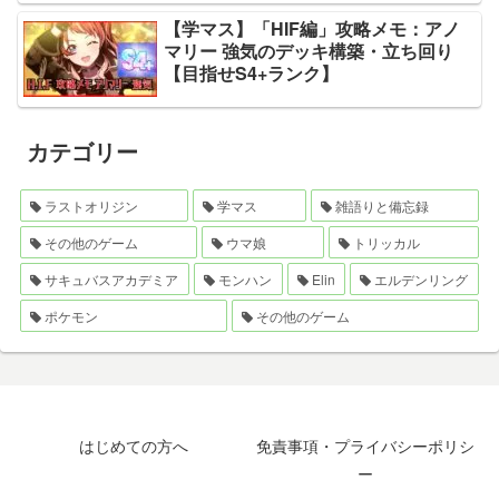
【学マス】「HIF編」攻略メモ：アノ
マリー 強気のデッキ構築・立ち回り
【目指せS4+ランク】
カテゴリー
ラストオリジン
学マス
雑語りと備忘録
その他のゲーム
ウマ娘
トリッカル
サキュバスアカデミア
モンハン
Elin
エルデンリング
ポケモン
その他のゲーム
はじめての方へ
免責事項・プライバシーポリシ
ー