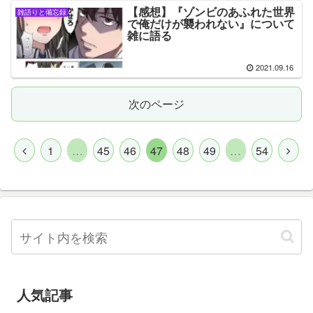
【感想】『ゾンビのあふれた世界
雑語りと備忘録
で俺だけが襲われない』について
雑に語る
2021.09.16
次のページ
1
…
45
46
47
48
49
…
54
人気記事