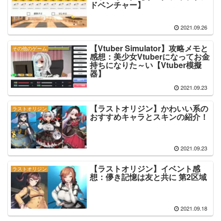
ドベンチャー】
2021.09.26
【Vtuber Simulator】攻略メモと
その他のゲーム
感想：美少女Vtuberになってお金
持ちになりた～い【Vtuber模擬
器】
2021.09.23
【ラストオリジン】かわいい系の
ラストオリジン
おすすめキャラとスキンの紹介！
2021.09.23
【ラストオリジン】イベント感
ラストオリジン
想：儚き記憶は友と共に 第2区域
2021.09.18