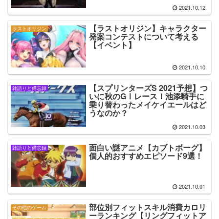
2021.10.12
【ラストオリジン】キャラクター
ラストオリジン
発案コンテストについて考える
【イベント】
2021.10.10
【スプリンターズS 2021予想】つ
雑語りと備忘録
いに秋のGⅠレース！池添騎手に
乗り替わったメイケイエールはど
うなのか？
2021.10.03
面白い謎アニメ【カブトボーグ】
雑語りと備忘録
個人的おすすめエピソード9選！
2021.10.01
部位別フィットスキル消費カロリ
その他のゲーム
ーランキング【リングフィットア