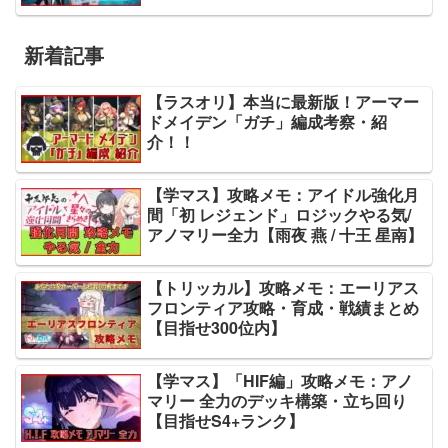
新着記事
【ラスオリ】本当に最新版！アーマー
ドメイデン「ガチ」編成考察・紹
介！！
【学マス】攻略メモ：アイドル強化月
間「初 レジェンド」ロジックやる気/
アノマリー全力【雨夜 燕 / 十王 星南】
【トリッカル】攻略メモ：エーリアス
フロンティア攻略・育成・戦績まとめ
【目指せ300位内】
【学マス】「HIF編」攻略メモ：アノ
マリー 全力のデッキ構築・立ち回り
【目指せS4+ランク】