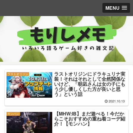
MENU
ラストオリジンにドラキュリナ実
ラストオリジン
装！それはそれとして全然関係な
いけど、「朝凪さんは女の子にも
う少し優しくした方が良いと思
う」という話
2021.10.13
【MHW:IB】まだ遊べる！今だか
モンハン
らこそおすすめの重ね着コーデ紹
介！【モンハン】