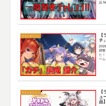
品 N
【
ラストオリジン
チ
20
調整
た！
ーム
【
ラストオリジン
ュ
品