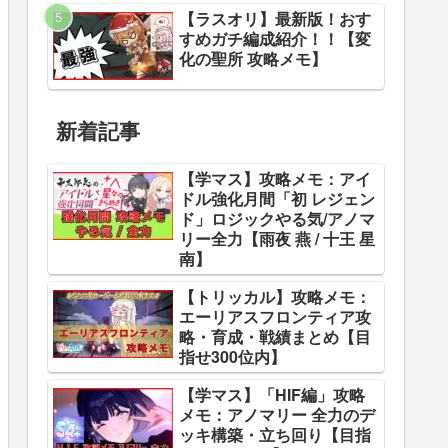
【ラスオリ】最新版！おす
すめガチ編成紹介！！【変
化の聖所 攻略メモ】
新着記事
【学マス】攻略メモ：アイ
ドル強化月間「初 レジェン
ド」ロジックやる気/アノマ
リー全力【雨夜 燕 / 十王 星
南】
【トリッカル】攻略メモ：
エーリアスフロンティア攻
略・育成・戦績まとめ【目
指せ300位内】
【学マス】「HIF編」攻略
メモ：アノマリー 全力のデ
ッキ構築・立ち回り【目指