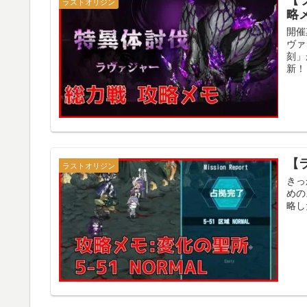
ラストオリジン
略
開催
ヴァ
刻」
新！ 
【
ラストオリジン
きっ
めの
略し