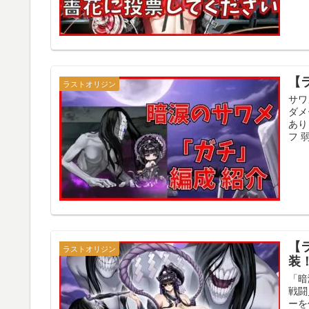
【
ラストオリジン
サワ
ダメ
あり
フ 
【
ラストオリジン
装
「暗
戦闘
ーを