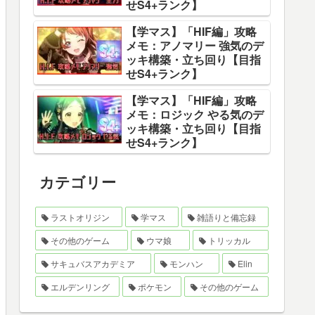
せS4+ランク】
【学マス】「HIF編」攻略
メモ：アノマリー 強気のデ
ッキ構築・立ち回り【目指
せS4+ランク】
【学マス】「HIF編」攻略
メモ：ロジック やる気のデ
ッキ構築・立ち回り【目指
せS4+ランク】
カテゴリー
ラストオリジン
学マス
雑語りと備忘録
その他のゲーム
ウマ娘
トリッカル
サキュバスアカデミア
モンハン
Elin
エルデンリング
ポケモン
その他のゲーム