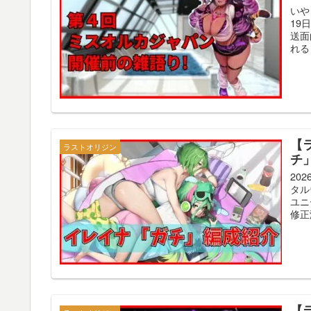
いや
19
送面
れる
【
ラストオリジン
チ
20
タル
ユニ
修正済
【