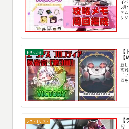
イベ
5月
テム
ケジ
【
トリッカル
【M
新し
高難
「フ
回を見
【
ラストオリジン
り