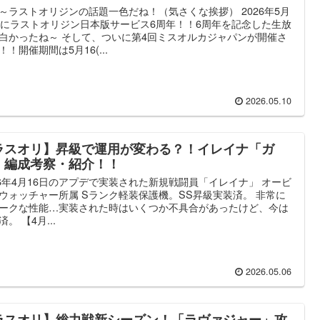
～ラストオリジンの話題一色だね！（気さくな挨拶） 2026年5月
日にラストオリジン日本版サービス6周年！！6周年を記念した生放
白かったね～ そして、ついに第4回ミスオルカジャパンが開催さ
！！開催期間は5月16(...
2026.05.10
ラスオリ】昇級で運用が変わる？！イレイナ「ガ
」編成考察・紹介！！
26年4月16日のアプデで実装された新規戦闘員「イレイナ」 オービ
ウォッチャー所属 Sランク軽装保護機。SS昇級実装済。 非常に
ークな性能…実装された時はいくつか不具合があったけど、今は
。 【4月...
2026.05.06
ラスオリ】総力戦新シーズン！「ラヴァジャー」攻