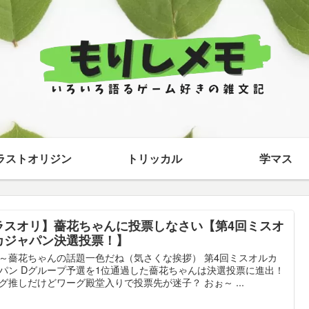
ラストオリジン
トリッカル
学マス
ラスオリ】薔花ちゃんに投票しなさい【第4回ミスオ
カジャパン決選投票！】
～薔花ちゃんの話題一色だね（気さくな挨拶） 第4回ミスオルカ
パン Dグループ予選を1位通過した薔花ちゃんは決選投票に進出！
グ推しだけどワーグ殿堂入りで投票先が迷子？ おぉ～ ...